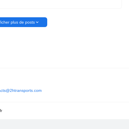
ficher plus de posts
acts@2htransports.com
fr