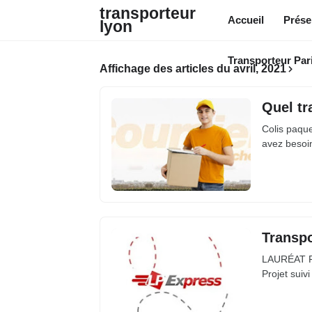
transporteur
Accueil
Prése
lyon
Transporteur Par
Affichage des articles du avril, 2021
Quel tr
Colis paque
avez besoin
Transpo
LAURÉAT R
Projet suiv